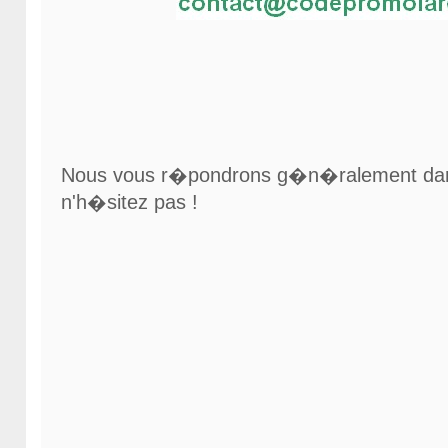
Nous vous r�pondrons g�n�ralement dans
n'h�sitez pas !